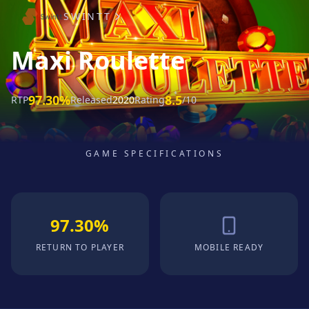
SWINTT
Maxi Roulette
97.30%
8.5
RTP
Released
2020
Rating
/10
GAME SPECIFICATIONS
97.30%
RETURN TO PLAYER
MOBILE READY