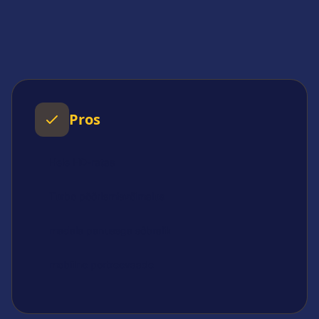
Pros
Hele HD-ratas
Turbo pöörlemisvõimalus
madala panusega sõbralik
mobiilne portreevaade