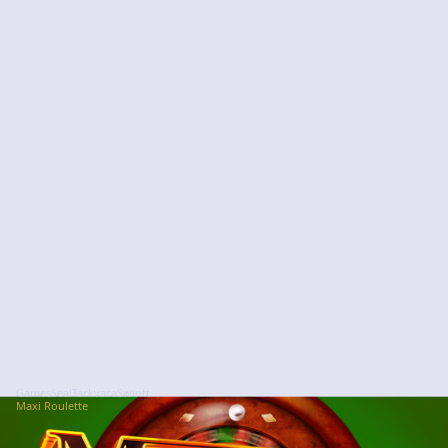
GamesSeal
Tarkvara
Swintt
Maxi Roulette