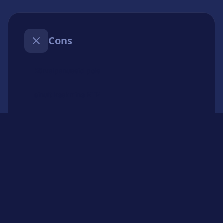
Cons
Kõrvalpanuseid pole
ainult keskmine RTP
korduv heliahela
jackpoti funktsioon puudub